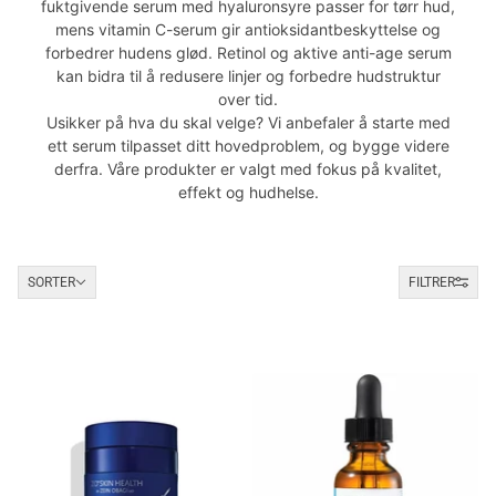
fuktgivende serum med hyaluronsyre passer for tørr hud,
mens vitamin C-serum gir antioksidantbeskyttelse og
forbedrer hudens glød. Retinol og aktive anti-age serum
kan bidra til å redusere linjer og forbedre hudstruktur
over tid.
Usikker på hva du skal velge? Vi anbefaler å starte med
ett serum tilpasset ditt hovedproblem, og bygge videre
derfra. Våre produkter er valgt med fokus på kvalitet,
effekt og hudhelse.
sorter
SORTER
FILTRER
P OVER BLAING