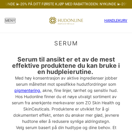
YKUNDE 💫
-20% PÅ DITT FØRSTE KJØP MED RABATTKODEN: NYKUNDE 💫
-20% PÅ
HANDLEKURV
MENY
SERUM
Serum til ansikt er et av de mest
effektive produktene du kan bruke i
en hudpleierutine.
Med høy konsentrasjon av aktive ingredienser jobber
serum målrettet mot spesifikke hudutfordringer som
pigmentering,
akne, fine linjer, tørrhet og sensitiv hud.
Hos Hudonline finner du et nøye utvalgt sortiment av
serum fra anerkjente merkevarer som ZO Skin Health og
SkinCeuticals. Produktene er utviklet for å gi
dokumentert effekt, enten du ønsker mer glød, jevnere
hudtone eller å redusere synlige aldringstegn.
Velg serum basert på din hudtype og dine behov. Et